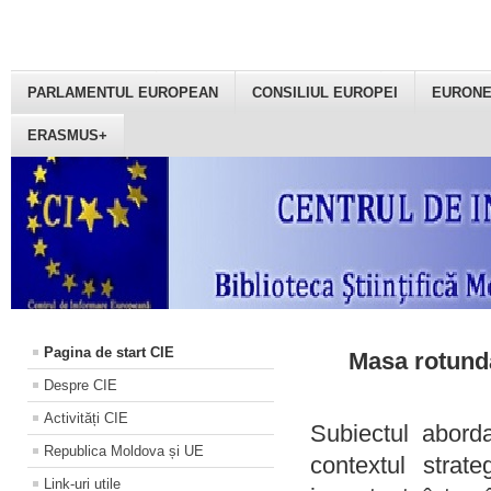
PARLAMENTUL EUROPEAN
CONSILIUL EUROPEI
EURON
ERASMUS+
Pagina de start CIE
Masa rotundă
Despre CIE
Activități CIE
Subiectul aborda
Republica Moldova și UE
contextul strat
Link-uri utile