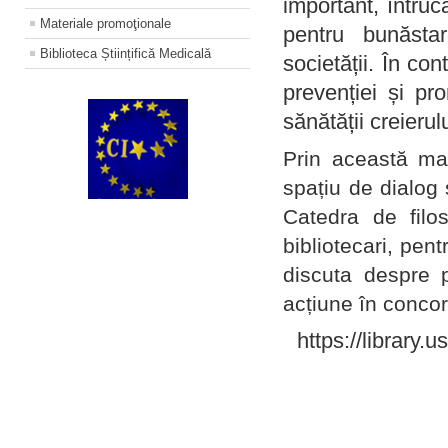
important, întruc
Materiale promoţionale
pentru bunăstar
Biblioteca Științifică Medicală
societății. În con
prevenției și pr
sănătății creierul
Prin această ma
spațiu de dialog 
Catedra de filo
bibliotecari, pent
discuta despre p
acțiune în concord
https://library.