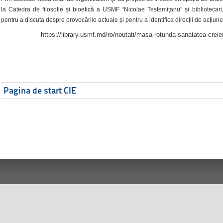
la Catedra de filosofie și bioetică a USMF “Nicolae Testemițanu” și bibliotecari,
pentru a discuta despre provocările actuale și pentru a identifica direcții de acțiune
https://library.usmf.md/ro/noutati/masa-rotunda-sanatatea-creier
Pagina de start CIE