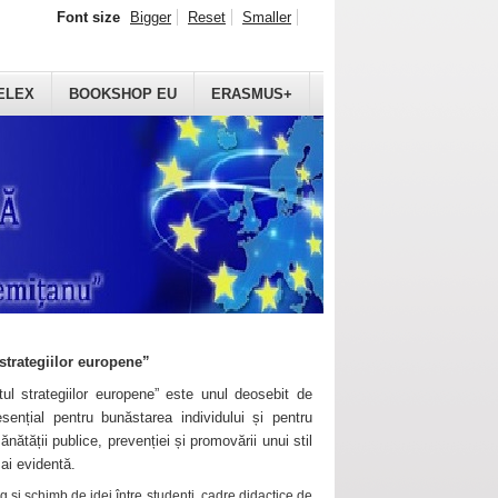
Font size
Bigger
Reset
Smaller
ELEX
BOOKSHOP EU
ERASMUS+
strategiilor europene”
ul strategiilor europene” este unul deosebit de
sențial pentru bunăstarea individului și pentru
ănătății publice, prevenției și promovării unui stil
mai evidentă.
 și schimb de idei între studenți, cadre didactice de