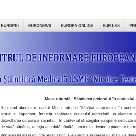
 EUROPEI
EURONEWS
EUROPA ONLINE
EUR-LEX
PR
Masa rotundă “Sănătatea creierului în contextul 
Subiectul abordat în cadrul Mesei rotunde “Sănătatea creierului în context
actual și important, întrucât sănătatea creierului reprezintă un element e
dezvoltarea durabilă a societății. În contextul strategiilor europene dedicate s
de viață sănătos, atenția acordată sănătății creierului devine o prioritate tot 
Prin această masă rotundă organizatorii şi-au propus să creeze un spațiu de dialog