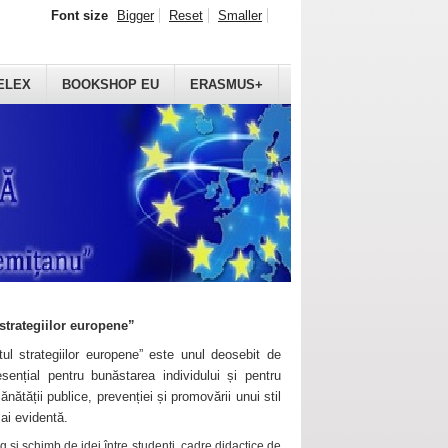
Font size
Bigger
Reset
Smaller
ELEX
BOOKSHOP EU
ERASMUS+
strategiilor europene”
ul strategiilor europene” este unul deosebit de
sențial pentru bunăstarea individului și pentru
ănătății publice, prevenției și promovării unui stil
mai evidentă.
 și schimb de idei între studenți, cadre didactice de