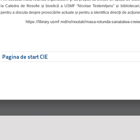
la Catedra de filosofie și bioetică a USMF “Nicolae Testemițanu” și bibliotecari,
pentru a discuta despre provocările actuale și pentru a identifica direcții de acțiune
https://library.usmf.md/ro/noutati/masa-rotunda-sanatatea-creier
Pagina de start CIE