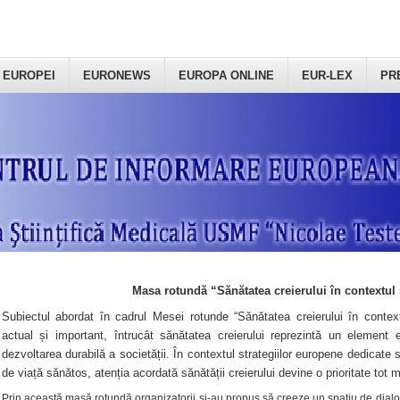
 EUROPEI
EURONEWS
EUROPA ONLINE
EUR-LEX
PR
Masa rotundă “Sănătatea creierului în contextul 
Subiectul abordat în cadrul Mesei rotunde “Sănătatea creierului în context
actual și important, întrucât sănătatea creierului reprezintă un element e
dezvoltarea durabilă a societății. În contextul strategiilor europene dedicate s
de viață sănătos, atenția acordată sănătății creierului devine o prioritate tot 
Prin această masă rotundă organizatorii şi-au propus să creeze un spațiu de dialog