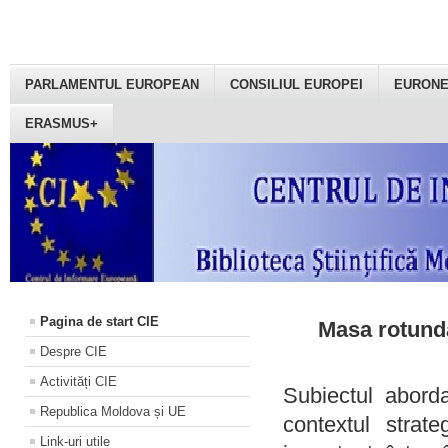
PARLAMENTUL EUROPEAN
CONSILIUL EUROPEI
EURON
ERASMUS+
Pagina de start CIE
Masa rotundă
Despre CIE
Activități CIE
Subiectul aborda
Republica Moldova și UE
contextul strat
Link-uri utile