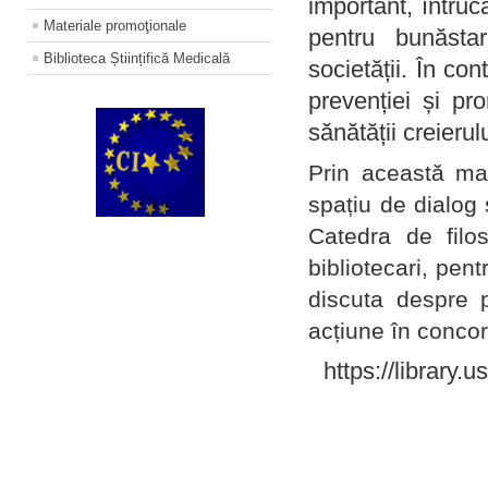
important, întruc
Materiale promoţionale
pentru bunăstar
Biblioteca Științifică Medicală
societății. În con
prevenției și pr
sănătății creierul
Prin această ma
spațiu de dialog 
Catedra de filo
bibliotecari, pent
discuta despre p
acțiune în concord
https://library.