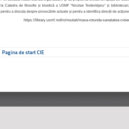
la Catedra de filosofie și bioetică a USMF “Nicolae Testemițanu” și bibliotecari,
pentru a discuta despre provocările actuale și pentru a identifica direcții de acțiune
https://library.usmf.md/ro/noutati/masa-rotunda-sanatatea-creier
Pagina de start CIE