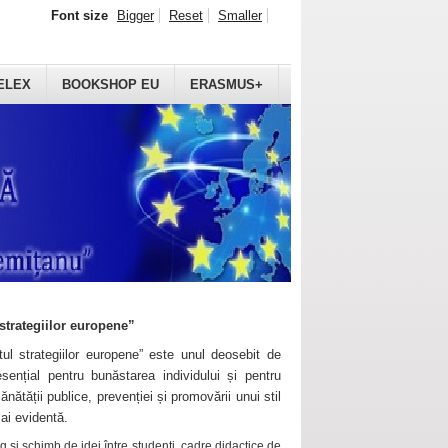
Font size
Bigger
Reset
Smaller
ELEX
BOOKSHOP EU
ERASMUS+
strategiilor europene”
ul strategiilor europene” este unul deosebit de
sențial pentru bunăstarea individului și pentru
ănătății publice, prevenției și promovării unui stil
mai evidentă.
 și schimb de idei între studenți, cadre didactice de