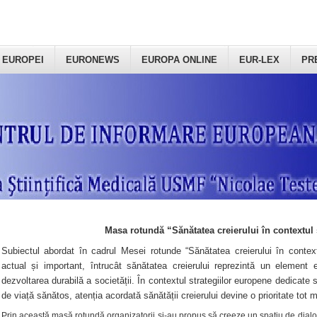
 EUROPEI
EURONEWS
EUROPA ONLINE
EUR-LEX
PR
Masa rotundă “Sănătatea creierului în contextul 
Subiectul abordat în cadrul Mesei rotunde “Sănătatea creierului în context
actual și important, întrucât sănătatea creierului reprezintă un element e
dezvoltarea durabilă a societății. În contextul strategiilor europene dedicate s
de viață sănătos, atenția acordată sănătății creierului devine o prioritate tot 
Prin această masă rotundă organizatorii şi-au propus să creeze un spațiu de dialog