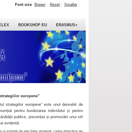
Font size
Bigger
Reset
Smaller
ELEX
BOOKSHOP EU
ERASMUS+
strategiilor europene”
ul strategiilor europene” este unul deosebit de
sențial pentru bunăstarea individului și pentru
ănătății publice, prevenției și promovării unui stil
mai evidentă.
 și schimb de idei între studenți, cadre didactice de