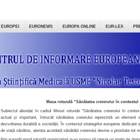
 EUROPEI
EURONEWS
EUROPA ONLINE
EUR-LEX
PR
Masa rotundă “Sănătatea creierului în contextul 
Subiectul abordat în cadrul Mesei rotunde “Sănătatea creierului în context
actual și important, întrucât sănătatea creierului reprezintă un element e
dezvoltarea durabilă a societății. În contextul strategiilor europene dedicate s
de viață sănătos, atenția acordată sănătății creierului devine o prioritate tot 
Prin această masă rotundă organizatorii şi-au propus să creeze un spațiu de dialog