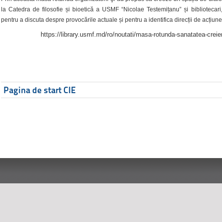
la Catedra de filosofie și bioetică a USMF “Nicolae Testemițanu” și bibliotecari,
pentru a discuta despre provocările actuale și pentru a identifica direcții de acțiune
https://library.usmf.md/ro/noutati/masa-rotunda-sanatatea-creier
Pagina de start CIE