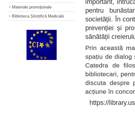
important, întruc
Materiale promoţionale
pentru bunăstar
Biblioteca Științifică Medicală
societății. În con
prevenției și pr
sănătății creierul
Prin această ma
spațiu de dialog 
Catedra de filo
bibliotecari, pent
discuta despre p
acțiune în concord
https://library.