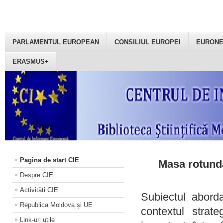
PARLAMENTUL EUROPEAN
CONSILIUL EUROPEI
EURON
ERASMUS+
Pagina de start CIE
Masa rotundă
Despre CIE
Activități CIE
Subiectul aborda
Republica Moldova și UE
contextul strat
Link-uri utile