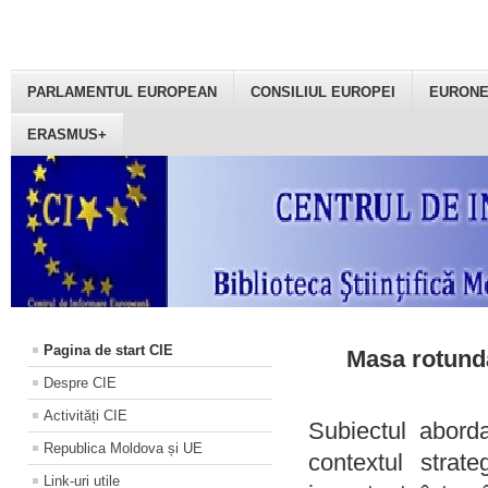
PARLAMENTUL EUROPEAN
CONSILIUL EUROPEI
EURON
ERASMUS+
Pagina de start CIE
Masa rotundă
Despre CIE
Activități CIE
Subiectul aborda
Republica Moldova și UE
contextul strat
Link-uri utile