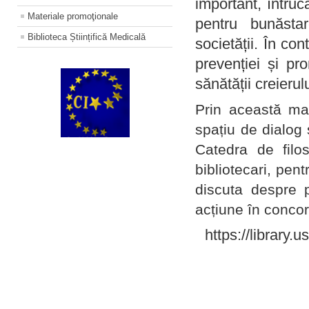
important, întruc
Materiale promoţionale
pentru bunăstar
Biblioteca Științifică Medicală
societății. În con
prevenției și pr
sănătății creierul
Prin această ma
spațiu de dialog 
Catedra de filo
bibliotecari, pent
discuta despre p
acțiune în concord
https://library.