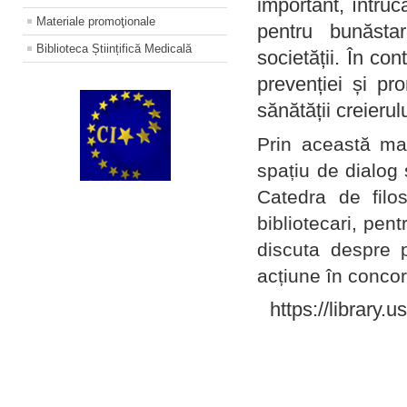
important, întruc
Materiale promoţionale
pentru bunăstar
Biblioteca Științifică Medicală
societății. În con
prevenției și pr
sănătății creierul
Prin această ma
spațiu de dialog 
Catedra de filo
bibliotecari, pent
discuta despre p
acțiune în concord
https://library.