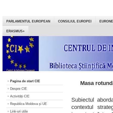
PARLAMENTUL EUROPEAN
CONSILIUL EUROPEI
EURON
ERASMUS+
Pagina de start CIE
Masa rotundă
Despre CIE
Activități CIE
Subiectul aborda
Republica Moldova și UE
contextul strat
Link-uri utile