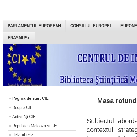
PARLAMENTUL EUROPEAN
CONSILIUL EUROPEI
EURON
ERASMUS+
Pagina de start CIE
Masa rotundă
Despre CIE
Activități CIE
Subiectul aborda
Republica Moldova și UE
contextul strat
Link-uri utile