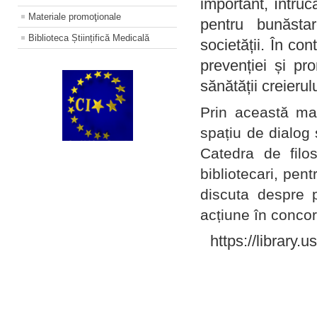
important, întruc
Materiale promoţionale
pentru bunăstar
Biblioteca Științifică Medicală
societății. În con
prevenției și pr
sănătății creierul
Prin această ma
spațiu de dialog 
Catedra de filo
bibliotecari, pent
discuta despre p
acțiune în concord
https://library.