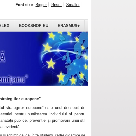
Font size
Bigger
Reset
Smaller
ELEX
BOOKSHOP EU
ERASMUS+
strategiilor europene”
ul strategiilor europene” este unul deosebit de
sențial pentru bunăstarea individului și pentru
ănătății publice, prevenției și promovării unui stil
mai evidentă.
 și schimb de idei între studenți, cadre didactice de