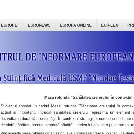
 EUROPEI
EURONEWS
EUROPA ONLINE
EUR-LEX
PR
Masa rotundă “Sănătatea creierului în contextul 
Subiectul abordat în cadrul Mesei rotunde “Sănătatea creierului în context
actual și important, întrucât sănătatea creierului reprezintă un element e
dezvoltarea durabilă a societății. În contextul strategiilor europene dedicate s
de viață sănătos, atenția acordată sănătății creierului devine o prioritate tot 
Prin această masă rotundă organizatorii şi-au propus să creeze un spațiu de dialog