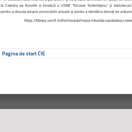
la Catedra de filosofie și bioetică a USMF “Nicolae Testemițanu” și bibliotecari,
pentru a discuta despre provocările actuale și pentru a identifica direcții de acțiune
https://library.usmf.md/ro/noutati/masa-rotunda-sanatatea-creier
Pagina de start CIE