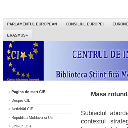
PARLAMENTUL EUROPEAN
CONSILIUL EUROPEI
EURON
ERASMUS+
Pagina de start CIE
Masa rotundă
Despre CIE
Activități CIE
Subiectul aborda
Republica Moldova și UE
contextul strat
Link-uri utile