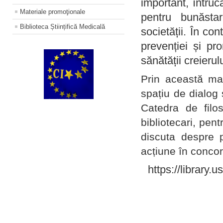
important, întruc
Materiale promoţionale
pentru bunăstar
Biblioteca Științifică Medicală
societății. În con
prevenției și pr
sănătății creierul
Prin această ma
spațiu de dialog 
Catedra de filo
bibliotecari, pent
discuta despre p
acțiune în concord
https://library.