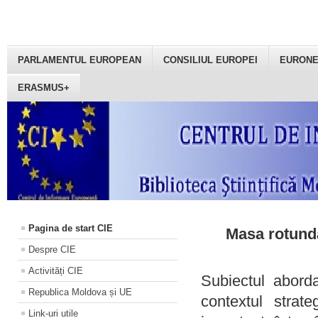
PARLAMENTUL EUROPEAN
CONSILIUL EUROPEI
EURON
ERASMUS+
Pagina de start CIE
Masa rotundă
Despre CIE
Activități CIE
Subiectul aborda
Republica Moldova și UE
contextul strat
Link-uri utile