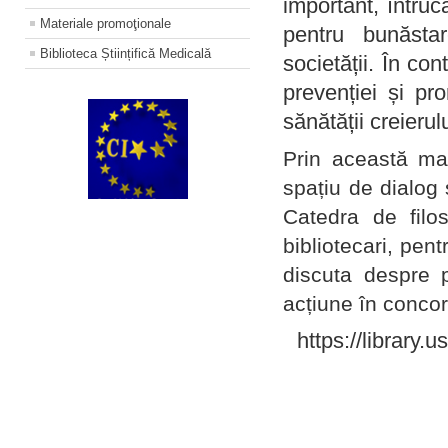
important, întruc
Materiale promoţionale
pentru bunăstar
Biblioteca Științifică Medicală
societății. În con
prevenției și pr
sănătății creierul
Prin această ma
spațiu de dialog 
Catedra de filo
bibliotecari, pent
discuta despre p
acțiune în concord
https://library.