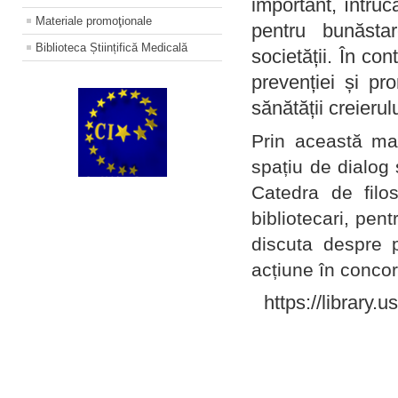
important, întruc
Materiale promoţionale
pentru bunăstar
Biblioteca Științifică Medicală
societății. În con
prevenției și pr
sănătății creierul
Prin această ma
spațiu de dialog 
Catedra de filo
bibliotecari, pent
discuta despre p
acțiune în concord
https://library.