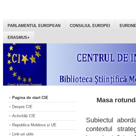
PARLAMENTUL EUROPEAN
CONSILIUL EUROPEI
EURON
ERASMUS+
Pagina de start CIE
Masa rotundă
Despre CIE
Activități CIE
Subiectul aborda
Republica Moldova și UE
contextul strat
Link-uri utile