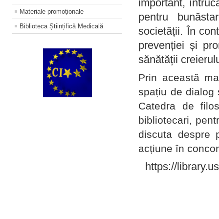
important, întruc
Materiale promoţionale
pentru bunăstar
Biblioteca Științifică Medicală
societății. În con
prevenției și pr
sănătății creierul
Prin această ma
spațiu de dialog 
Catedra de filo
bibliotecari, pent
discuta despre p
acțiune în concord
https://library.