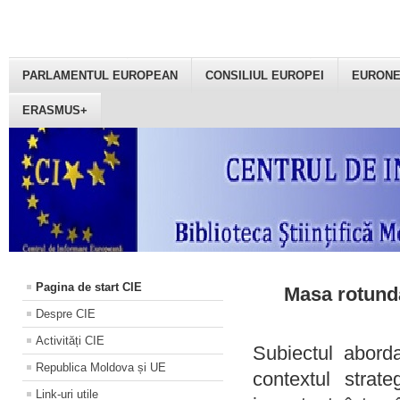
PARLAMENTUL EUROPEAN
CONSILIUL EUROPEI
EURON
ERASMUS+
Pagina de start CIE
Masa rotundă
Despre CIE
Activități CIE
Subiectul aborda
Republica Moldova și UE
contextul strat
Link-uri utile