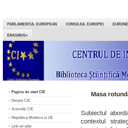
PARLAMENTUL EUROPEAN
CONSILIUL EUROPEI
EURON
ERASMUS+
Pagina de start CIE
Masa rotundă
Despre CIE
Activități CIE
Subiectul aborda
Republica Moldova și UE
contextul strat
Link-uri utile