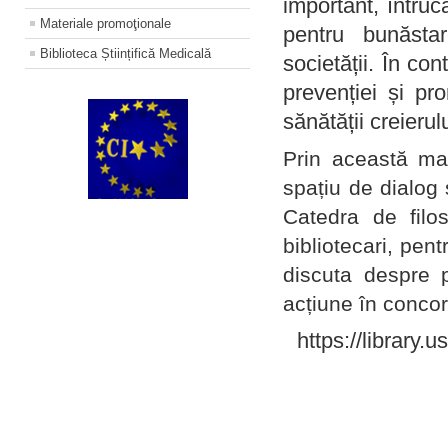
important, întruc
Materiale promoţionale
pentru bunăstar
Biblioteca Științifică Medicală
societății. În con
prevenției și pr
sănătății creierul
Prin această ma
spațiu de dialog 
Catedra de filo
bibliotecari, pent
discuta despre p
acțiune în concord
https://library.