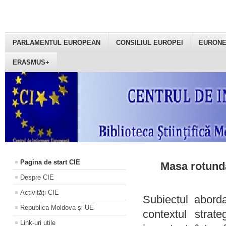
PARLAMENTUL EUROPEAN
CONSILIUL EUROPEI
EURON
ERASMUS+
Pagina de start CIE
Masa rotundă
Despre CIE
Activități CIE
Subiectul aborda
Republica Moldova și UE
contextul strat
Link-uri utile