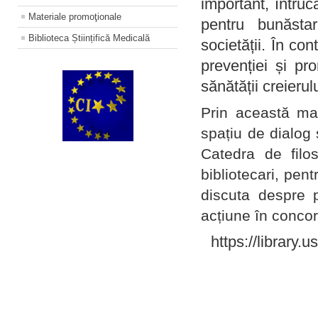
important, întruc
Materiale promoţionale
pentru bunăstar
Biblioteca Științifică Medicală
societății. În con
prevenției și pr
sănătății creierul
Prin această ma
spațiu de dialog 
Catedra de filo
bibliotecari, pent
discuta despre p
acțiune în concord
https://library.