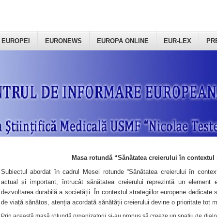
 EUROPEI
EURONEWS
EUROPA ONLINE
EUR-LEX
PR
Masa rotundă “Sănătatea creierului în contextul 
Subiectul abordat în cadrul Mesei rotunde “Sănătatea creierului în context
actual și important, întrucât sănătatea creierului reprezintă un element e
dezvoltarea durabilă a societății. În contextul strategiilor europene dedicate s
de viață sănătos, atenția acordată sănătății creierului devine o prioritate tot 
Prin această masă rotundă organizatorii şi-au propus să creeze un spațiu de dialog