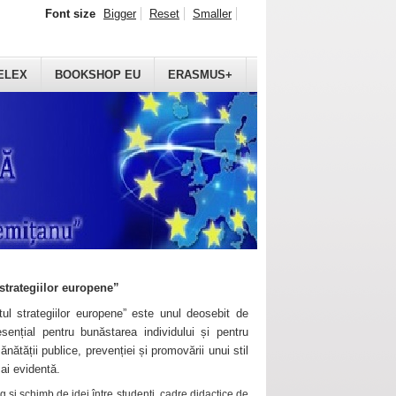
Font size
Bigger
Reset
Smaller
ELEX
BOOKSHOP EU
ERASMUS+
strategiilor europene”
ul strategiilor europene” este unul deosebit de
sențial pentru bunăstarea individului și pentru
ănătății publice, prevenției și promovării unui stil
mai evidentă.
 și schimb de idei între studenți, cadre didactice de