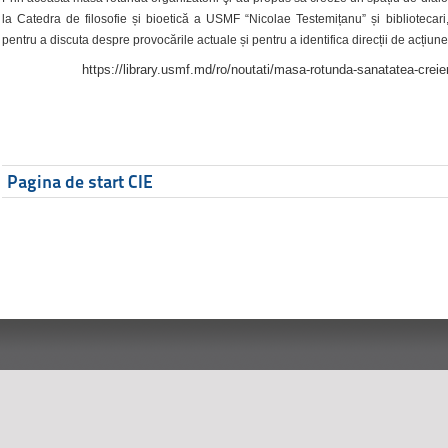
la Catedra de filosofie și bioetică a USMF “Nicolae Testemițanu” și bibliotecari,
pentru a discuta despre provocările actuale și pentru a identifica direcții de acțiune
https://library.usmf.md/ro/noutati/masa-rotunda-sanatatea-creier
Pagina de start CIE