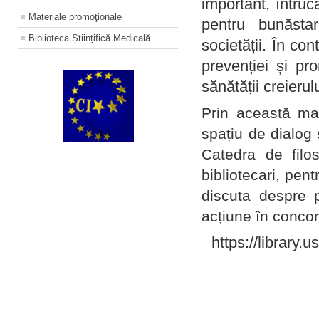
important, întruc
Materiale promoţionale
pentru bunăstar
Biblioteca Științifică Medicală
societății. În con
prevenției și pr
sănătății creierul
Prin această ma
spațiu de dialog 
Catedra de filo
bibliotecari, pent
discuta despre p
acțiune în concord
https://library.