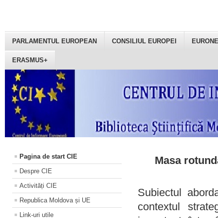
PARLAMENTUL EUROPEAN
CONSILIUL EUROPEI
EURON
ERASMUS+
Pagina de start CIE
Masa rotundă
Despre CIE
Activități CIE
Subiectul aborda
Republica Moldova și UE
contextul strat
Link-uri utile