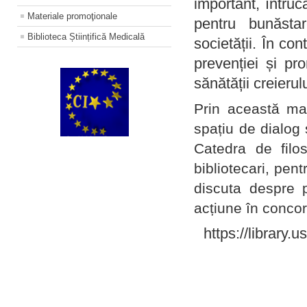
important, întruc
Materiale promoţionale
pentru bunăstar
Biblioteca Științifică Medicală
societății. În con
prevenției și pr
sănătății creierul
Prin această ma
spațiu de dialog 
Catedra de filo
bibliotecari, pent
discuta despre p
acțiune în concord
https://library.