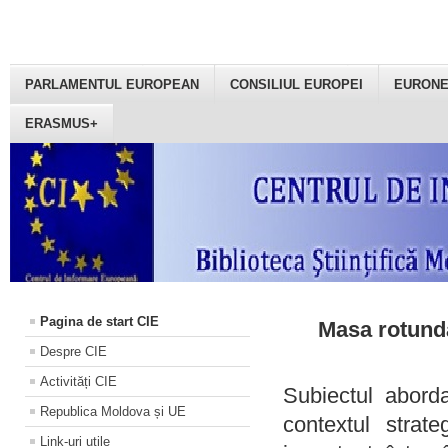
PARLAMENTUL EUROPEAN
CONSILIUL EUROPEI
EURON
ERASMUS+
Pagina de start CIE
Masa rotundă
Despre CIE
Activități CIE
Subiectul aborda
Republica Moldova și UE
contextul strat
Link-uri utile