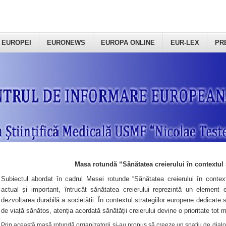
 EUROPEI
EURONEWS
EUROPA ONLINE
EUR-LEX
PR
Masa rotundă “Sănătatea creierului în contextul 
Subiectul abordat în cadrul Mesei rotunde “Sănătatea creierului în context
actual și important, întrucât sănătatea creierului reprezintă un element e
dezvoltarea durabilă a societății. În contextul strategiilor europene dedicate s
de viață sănătos, atenția acordată sănătății creierului devine o prioritate tot 
Prin această masă rotundă organizatorii şi-au propus să creeze un spațiu de dialog