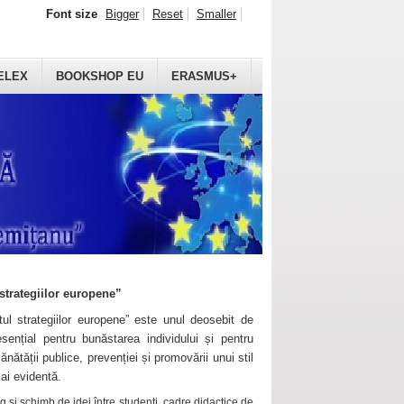
Font size
Bigger
Reset
Smaller
ELEX
BOOKSHOP EU
ERASMUS+
strategiilor europene”
ul strategiilor europene” este unul deosebit de
sențial pentru bunăstarea individului și pentru
ănătății publice, prevenției și promovării unui stil
mai evidentă.
 și schimb de idei între studenți, cadre didactice de