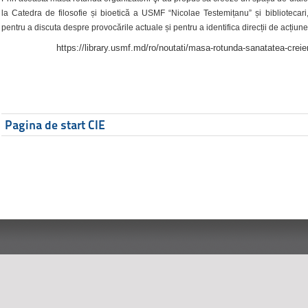
la Catedra de filosofie și bioetică a USMF “Nicolae Testemițanu” și bibliotecari,
pentru a discuta despre provocările actuale și pentru a identifica direcții de acțiune
https://library.usmf.md/ro/noutati/masa-rotunda-sanatatea-creier
Pagina de start CIE