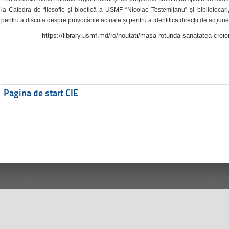
la Catedra de filosofie și bioetică a USMF “Nicolae Testemițanu” și bibliotecari,
pentru a discuta despre provocările actuale și pentru a identifica direcții de acțiune
https://library.usmf.md/ro/noutati/masa-rotunda-sanatatea-creier
Pagina de start CIE