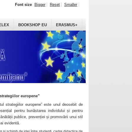
Font size
Bigger
Reset
Smaller
ELEX
BOOKSHOP EU
ERASMUS+
strategiilor europene”
ul strategiilor europene” este unul deosebit de
sențial pentru bunăstarea individului și pentru
ănătății publice, prevenției și promovării unui stil
mai evidentă.
 și schimb de idei între studenți, cadre didactice de