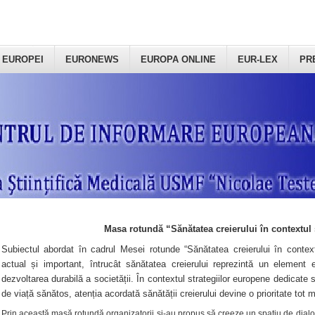
 EUROPEI
EURONEWS
EUROPA ONLINE
EUR-LEX
PR
Masa rotundă “Sănătatea creierului în contextul 
Subiectul abordat în cadrul Mesei rotunde “Sănătatea creierului în context
actual și important, întrucât sănătatea creierului reprezintă un element e
dezvoltarea durabilă a societății. În contextul strategiilor europene dedicate s
de viață sănătos, atenția acordată sănătății creierului devine o prioritate tot 
Prin această masă rotundă organizatorii şi-au propus să creeze un spațiu de dialog