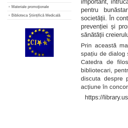
important, întruc
Materiale promoţionale
pentru bunăstar
Biblioteca Științifică Medicală
societății. În con
prevenției și pr
sănătății creierul
Prin această ma
spațiu de dialog 
Catedra de filo
bibliotecari, pent
discuta despre p
acțiune în concord
https://library.