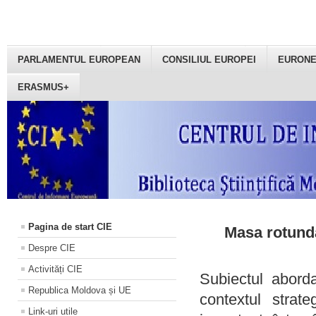
PARLAMENTUL EUROPEAN
CONSILIUL EUROPEI
EURON
ERASMUS+
Pagina de start CIE
Masa rotundă
Despre CIE
Activități CIE
Subiectul aborda
Republica Moldova și UE
contextul strat
Link-uri utile