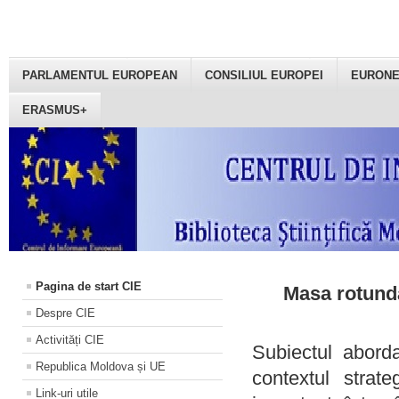
PARLAMENTUL EUROPEAN
CONSILIUL EUROPEI
EURON
ERASMUS+
Pagina de start CIE
Masa rotundă
Despre CIE
Activități CIE
Subiectul aborda
Republica Moldova și UE
contextul strat
Link-uri utile