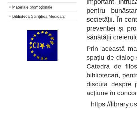
important, întruc
Materiale promoţionale
pentru bunăstar
Biblioteca Științifică Medicală
societății. În con
prevenției și pr
sănătății creierul
Prin această ma
spațiu de dialog 
Catedra de filo
bibliotecari, pent
discuta despre p
acțiune în concord
https://library.