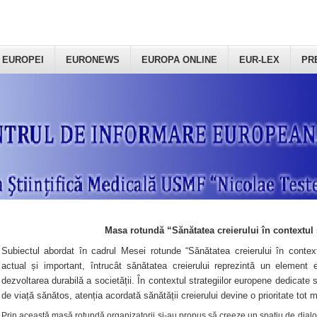
 EUROPEI
EURONEWS
EUROPA ONLINE
EUR-LEX
PR
Masa rotundă “Sănătatea creierului în contextul 
Subiectul abordat în cadrul Mesei rotunde “Sănătatea creierului în context
actual și important, întrucât sănătatea creierului reprezintă un element e
dezvoltarea durabilă a societății. În contextul strategiilor europene dedicate s
de viață sănătos, atenția acordată sănătății creierului devine o prioritate tot 
Prin această masă rotundă organizatorii şi-au propus să creeze un spațiu de dialog