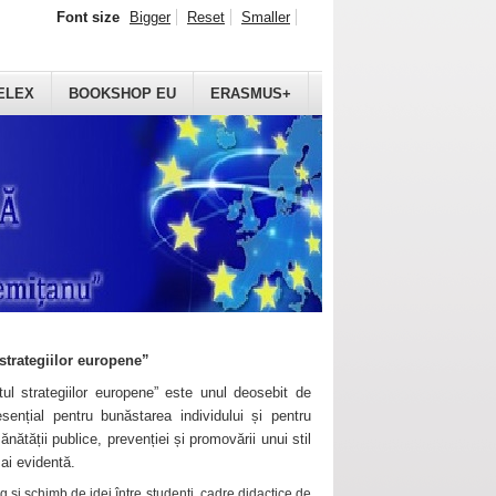
Font size
Bigger
Reset
Smaller
ELEX
BOOKSHOP EU
ERASMUS+
strategiilor europene”
ul strategiilor europene” este unul deosebit de
sențial pentru bunăstarea individului și pentru
ănătății publice, prevenției și promovării unui stil
mai evidentă.
 și schimb de idei între studenți, cadre didactice de