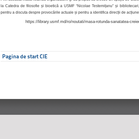
la Catedra de filosofie și bioetică a USMF “Nicolae Testemițanu” și bibliotecari,
pentru a discuta despre provocările actuale și pentru a identifica direcții de acțiune
https://library.usmf.md/ro/noutati/masa-rotunda-sanatatea-creier
Pagina de start CIE