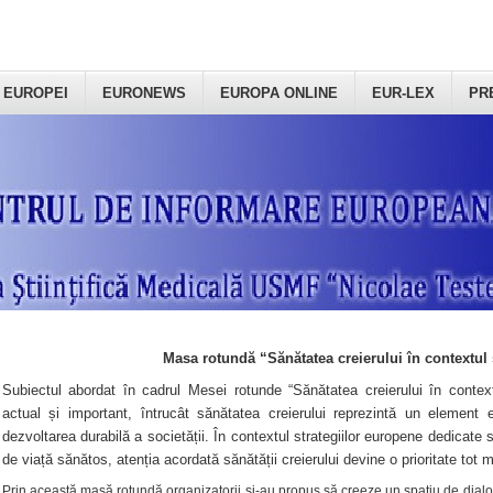
 EUROPEI
EURONEWS
EUROPA ONLINE
EUR-LEX
PR
Masa rotundă “Sănătatea creierului în contextul 
Subiectul abordat în cadrul Mesei rotunde “Sănătatea creierului în context
actual și important, întrucât sănătatea creierului reprezintă un element e
dezvoltarea durabilă a societății. În contextul strategiilor europene dedicate s
de viață sănătos, atenția acordată sănătății creierului devine o prioritate tot 
Prin această masă rotundă organizatorii şi-au propus să creeze un spațiu de dialog