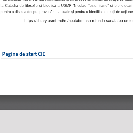
la Catedra de filosofie și bioetică a USMF “Nicolae Testemițanu” și bibliotecari,
pentru a discuta despre provocările actuale și pentru a identifica direcții de acțiune
https://library.usmf.md/ro/noutati/masa-rotunda-sanatatea-creier
Pagina de start CIE