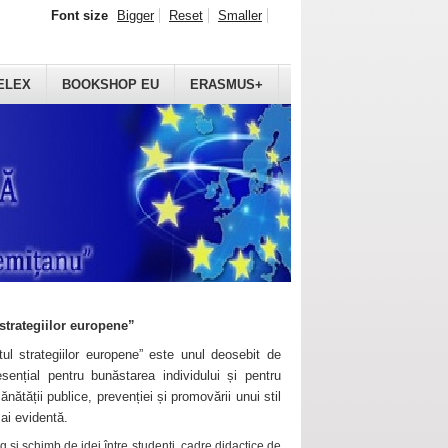
Font size
Bigger
Reset
Smaller
ELEX
BOOKSHOP EU
ERASMUS+
strategiilor europene”
ul strategiilor europene” este unul deosebit de
sențial pentru bunăstarea individului și pentru
ănătății publice, prevenției și promovării unui stil
mai evidentă.
 și schimb de idei între studenți, cadre didactice de