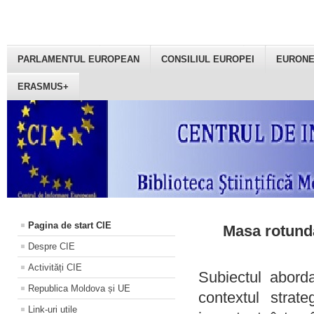
PARLAMENTUL EUROPEAN
CONSILIUL EUROPEI
EURON
ERASMUS+
Pagina de start CIE
Masa rotundă
Despre CIE
Activități CIE
Subiectul aborda
Republica Moldova și UE
contextul strat
Link-uri utile