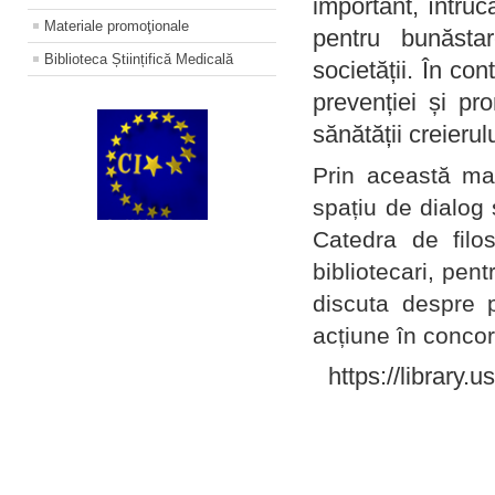
important, întruc
Materiale promoţionale
pentru bunăstar
Biblioteca Științifică Medicală
societății. În con
prevenției și pr
sănătății creierul
Prin această ma
spațiu de dialog 
Catedra de filo
bibliotecari, pent
discuta despre p
acțiune în concord
https://library.