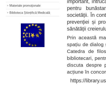
important, întruc
Materiale promoţionale
pentru bunăstar
Biblioteca Științifică Medicală
societății. În con
prevenției și pr
sănătății creierul
Prin această ma
spațiu de dialog 
Catedra de filo
bibliotecari, pent
discuta despre p
acțiune în concord
https://library.