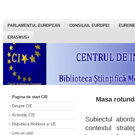
PARLAMENTUL EUROPEAN
CONSILIUL EUROPEI
EURON
ERASMUS+
Pagina de start CIE
Masa rotundă
Despre CIE
Activități CIE
Subiectul aborda
Republica Moldova și UE
contextul strat
Link-uri utile