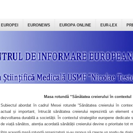
 EUROPEI
EURONEWS
EUROPA ONLINE
EUR-LEX
PR
Masa rotundă “Sănătatea creierului în contextul 
Subiectul abordat în cadrul Mesei rotunde “Sănătatea creierului în context
actual și important, întrucât sănătatea creierului reprezintă un element e
dezvoltarea durabilă a societății. În contextul strategiilor europene dedicate s
de viață sănătos, atenția acordată sănătății creierului devine o prioritate tot 
Prin această masă rotundă organizatorii şi-au propus să creeze un spațiu de dialog