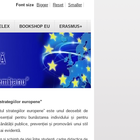
Font size
Bigger
Reset
Smaller
ELEX
BOOKSHOP EU
ERASMUS+
strategiilor europene”
ul strategiilor europene” este unul deosebit de
sențial pentru bunăstarea individului și pentru
ănătății publice, prevenției și promovării unui stil
mai evidentă.
 și schimb de idei între studenți, cadre didactice de