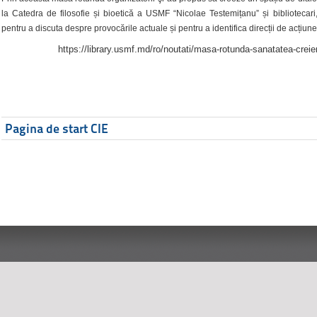
la Catedra de filosofie și bioetică a USMF “Nicolae Testemițanu” și bibliotecari,
pentru a discuta despre provocările actuale și pentru a identifica direcții de acțiune
https://library.usmf.md/ro/noutati/masa-rotunda-sanatatea-creier
Pagina de start CIE