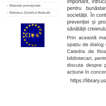
important, întruc
Materiale promoţionale
pentru bunăstar
Biblioteca Științifică Medicală
societății. În con
prevenției și pr
sănătății creierul
Prin această ma
spațiu de dialog 
Catedra de filo
bibliotecari, pent
discuta despre p
acțiune în concord
https://library.