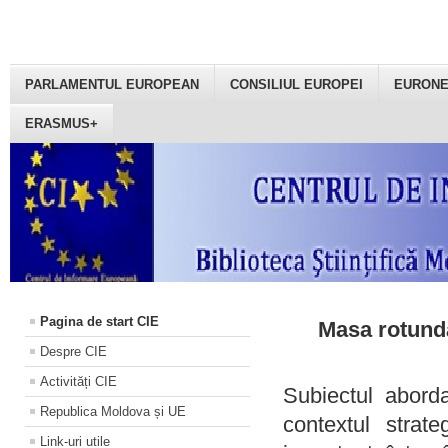
PARLAMENTUL EUROPEAN
CONSILIUL EUROPEI
EURON
ERASMUS+
Pagina de start CIE
Masa rotundă
Despre CIE
Activități CIE
Subiectul aborda
Republica Moldova și UE
contextul strat
Link-uri utile