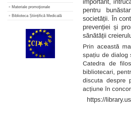
important, întruc
Materiale promoţionale
pentru bunăstar
Biblioteca Științifică Medicală
societății. În con
prevenției și pr
sănătății creierul
Prin această ma
spațiu de dialog 
Catedra de filo
bibliotecari, pent
discuta despre p
acțiune în concord
https://library.