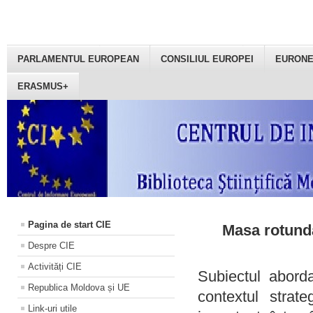
PARLAMENTUL EUROPEAN
CONSILIUL EUROPEI
EURON
ERASMUS+
Pagina de start CIE
Masa rotundă
Despre CIE
Activități CIE
Subiectul aborda
Republica Moldova și UE
contextul strat
Link-uri utile