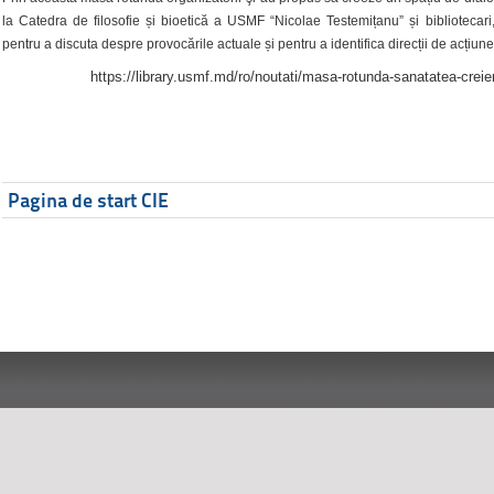
la Catedra de filosofie și bioetică a USMF “Nicolae Testemițanu” și bibliotecari,
pentru a discuta despre provocările actuale și pentru a identifica direcții de acțiune
https://library.usmf.md/ro/noutati/masa-rotunda-sanatatea-creier
Pagina de start CIE