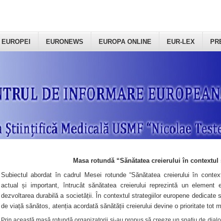
 EUROPEI
EURONEWS
EUROPA ONLINE
EUR-LEX
PR
Masa rotundă “Sănătatea creierului în contextul 
Subiectul abordat în cadrul Mesei rotunde “Sănătatea creierului în context
actual și important, întrucât sănătatea creierului reprezintă un element e
dezvoltarea durabilă a societății. În contextul strategiilor europene dedicate s
de viață sănătos, atenția acordată sănătății creierului devine o prioritate tot 
Prin această masă rotundă organizatorii şi-au propus să creeze un spațiu de dialog