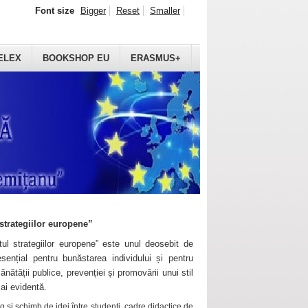
Font size
Bigger
Reset
Smaller
ELEX
BOOKSHOP EU
ERASMUS+
strategiilor europene”
ul strategiilor europene” este unul deosebit de
sențial pentru bunăstarea individului și pentru
ănătății publice, prevenției și promovării unui stil
mai evidentă.
 și schimb de idei între studenți, cadre didactice de