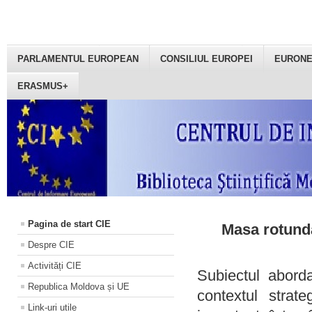
PARLAMENTUL EUROPEAN
CONSILIUL EUROPEI
EURON
ERASMUS+
Pagina de start CIE
Masa rotundă
Despre CIE
Activități CIE
Subiectul aborda
Republica Moldova și UE
contextul strat
Link-uri utile