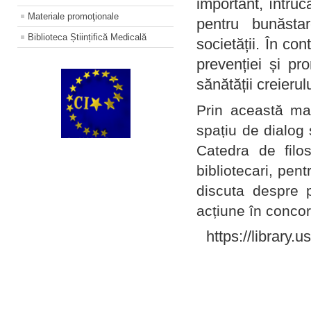
important, întruc
Materiale promoţionale
pentru bunăstar
Biblioteca Științifică Medicală
societății. În con
prevenției și pr
sănătății creierul
Prin această ma
spațiu de dialog 
Catedra de filo
bibliotecari, pent
discuta despre p
acțiune în concord
https://library.