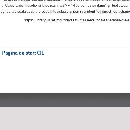
la Catedra de filosofie și bioetică a USMF “Nicolae Testemițanu” și bibliotecari,
pentru a discuta despre provocările actuale și pentru a identifica direcții de acțiune
https://library.usmf.md/ro/noutati/masa-rotunda-sanatatea-creier
Pagina de start CIE