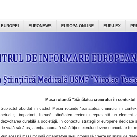
 EUROPEI
EURONEWS
EUROPA ONLINE
EUR-LEX
PR
Masa rotundă “Sănătatea creierului în contextul 
Subiectul abordat în cadrul Mesei rotunde “Sănătatea creierului în context
actual și important, întrucât sănătatea creierului reprezintă un element e
dezvoltarea durabilă a societății. În contextul strategiilor europene dedicate s
de viață sănătos, atenția acordată sănătății creierului devine o prioritate tot 
Prin această masă rotundă organizatorii şi-au propus să creeze un spațiu de dialog