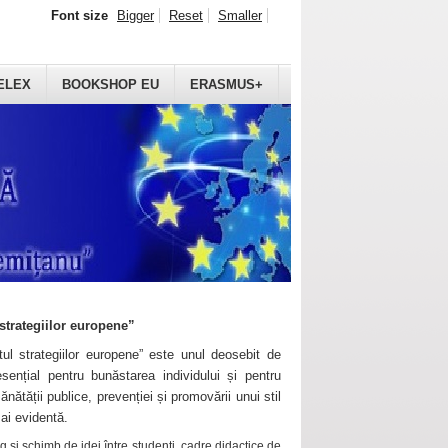
Font size
Bigger
Reset
Smaller
ELEX
BOOKSHOP EU
ERASMUS+
strategiilor europene”
ul strategiilor europene” este unul deosebit de
sențial pentru bunăstarea individului și pentru
ănătății publice, prevenției și promovării unui stil
mai evidentă.
 și schimb de idei între studenți, cadre didactice de