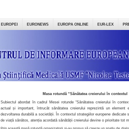
 EUROPEI
EURONEWS
EUROPA ONLINE
EUR-LEX
PR
Masa rotundă “Sănătatea creierului în contextul 
Subiectul abordat în cadrul Mesei rotunde “Sănătatea creierului în context
actual și important, întrucât sănătatea creierului reprezintă un element e
dezvoltarea durabilă a societății. În contextul strategiilor europene dedicate s
de viață sănătos, atenția acordată sănătății creierului devine o prioritate tot 
Prin această masă rotundă organizatorii şi-au propus să creeze un spațiu de dialog