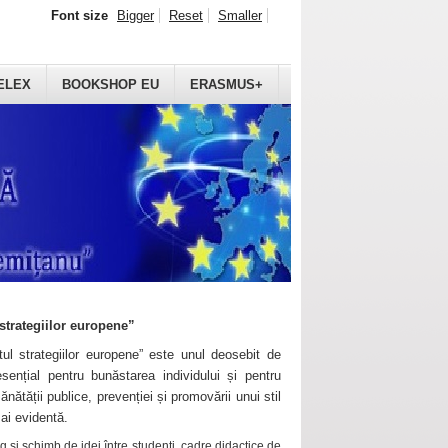
Font size
Bigger
Reset
Smaller
ELEX
BOOKSHOP EU
ERASMUS+
strategiilor europene”
ul strategiilor europene” este unul deosebit de
sențial pentru bunăstarea individului și pentru
ănătății publice, prevenției și promovării unui stil
mai evidentă.
 și schimb de idei între studenți, cadre didactice de