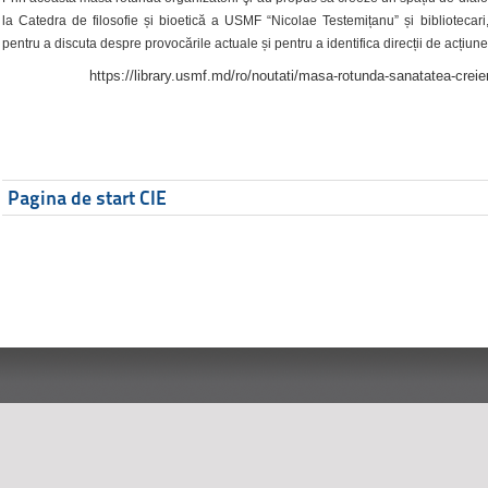
la Catedra de filosofie și bioetică a USMF “Nicolae Testemițanu” și bibliotecari,
pentru a discuta despre provocările actuale și pentru a identifica direcții de acțiune
https://library.usmf.md/ro/noutati/masa-rotunda-sanatatea-creier
Pagina de start CIE