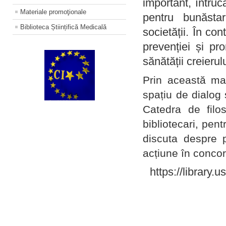
important, întruc
Materiale promoţionale
pentru bunăstar
Biblioteca Științifică Medicală
societății. În con
prevenției și pr
sănătății creierul
Prin această ma
spațiu de dialog 
Catedra de filo
bibliotecari, pent
discuta despre p
acțiune în concord
https://library.