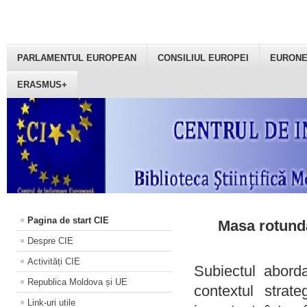
PARLAMENTUL EUROPEAN
CONSILIUL EUROPEI
EURON
ERASMUS+
Pagina de start CIE
Masa rotundă
Despre CIE
Activități CIE
Subiectul aborda
Republica Moldova și UE
contextul strat
Link-uri utile