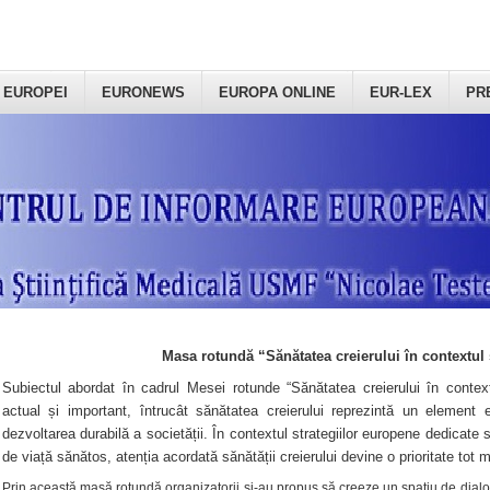
 EUROPEI
EURONEWS
EUROPA ONLINE
EUR-LEX
PR
Masa rotundă “Sănătatea creierului în contextul 
Subiectul abordat în cadrul Mesei rotunde “Sănătatea creierului în context
actual și important, întrucât sănătatea creierului reprezintă un element e
dezvoltarea durabilă a societății. În contextul strategiilor europene dedicate s
de viață sănătos, atenția acordată sănătății creierului devine o prioritate tot 
Prin această masă rotundă organizatorii şi-au propus să creeze un spațiu de dialog