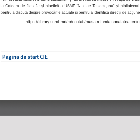
la Catedra de filosofie și bioetică a USMF “Nicolae Testemițanu” și bibliotecari,
pentru a discuta despre provocările actuale și pentru a identifica direcții de acțiune
https://library.usmf.md/ro/noutati/masa-rotunda-sanatatea-creier
Pagina de start CIE