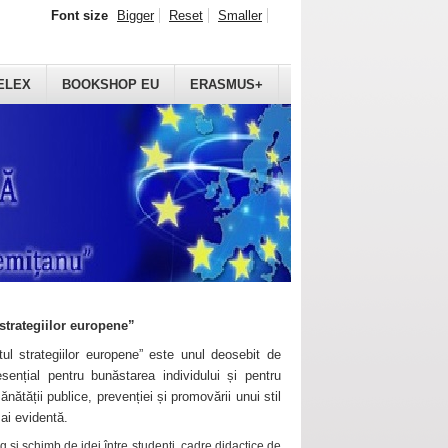
Font size
Bigger
Reset
Smaller
ELEX
BOOKSHOP EU
ERASMUS+
strategiilor europene”
ul strategiilor europene” este unul deosebit de
sențial pentru bunăstarea individului și pentru
ănătății publice, prevenției și promovării unui stil
mai evidentă.
 și schimb de idei între studenți, cadre didactice de