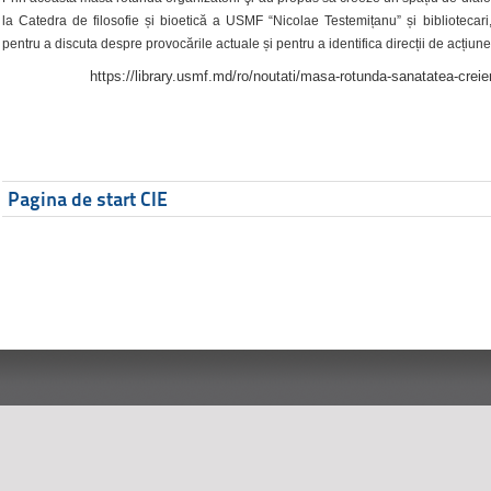
la Catedra de filosofie și bioetică a USMF “Nicolae Testemițanu” și bibliotecari,
pentru a discuta despre provocările actuale și pentru a identifica direcții de acțiune
https://library.usmf.md/ro/noutati/masa-rotunda-sanatatea-creier
Pagina de start CIE