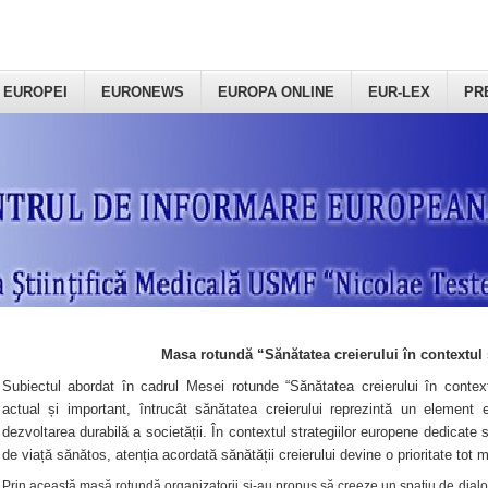
 EUROPEI
EURONEWS
EUROPA ONLINE
EUR-LEX
PR
Masa rotundă “Sănătatea creierului în contextul 
Subiectul abordat în cadrul Mesei rotunde “Sănătatea creierului în context
actual și important, întrucât sănătatea creierului reprezintă un element e
dezvoltarea durabilă a societății. În contextul strategiilor europene dedicate s
de viață sănătos, atenția acordată sănătății creierului devine o prioritate tot 
Prin această masă rotundă organizatorii şi-au propus să creeze un spațiu de dialog