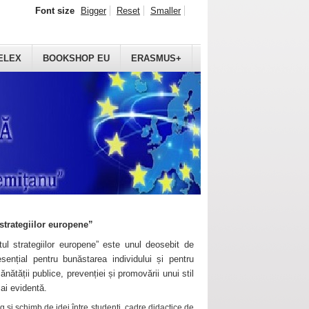
Font size
Bigger
Reset
Smaller
ELEX
BOOKSHOP EU
ERASMUS+
strategiilor europene”
ul strategiilor europene” este unul deosebit de
sențial pentru bunăstarea individului și pentru
ănătății publice, prevenției și promovării unui stil
mai evidentă.
 și schimb de idei între studenți, cadre didactice de