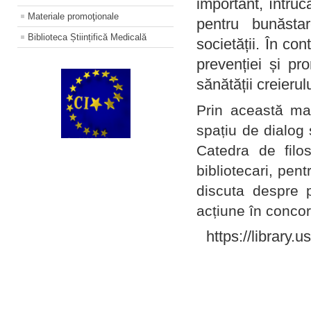
important, întruc
Materiale promoţionale
pentru bunăstar
Biblioteca Științifică Medicală
societății. În con
prevenției și pr
sănătății creierul
Prin această ma
spațiu de dialog 
Catedra de filo
bibliotecari, pent
discuta despre p
acțiune în concord
https://library.