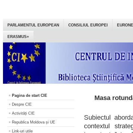
PARLAMENTUL EUROPEAN
CONSILIUL EUROPEI
EURON
ERASMUS+
Pagina de start CIE
Masa rotundă
Despre CIE
Activități CIE
Subiectul aborda
Republica Moldova și UE
contextul strat
Link-uri utile