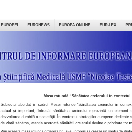
 EUROPEI
EURONEWS
EUROPA ONLINE
EUR-LEX
PR
Masa rotundă “Sănătatea creierului în contextul 
Subiectul abordat în cadrul Mesei rotunde “Sănătatea creierului în context
actual și important, întrucât sănătatea creierului reprezintă un element e
dezvoltarea durabilă a societății. În contextul strategiilor europene dedicate s
de viață sănătos, atenția acordată sănătății creierului devine o prioritate tot 
Prin această masă rotundă organizatorii şi-au propus să creeze un spațiu de dialog