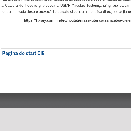
la Catedra de filosofie și bioetică a USMF “Nicolae Testemițanu” și bibliotecari,
pentru a discuta despre provocările actuale și pentru a identifica direcții de acțiune
https://library.usmf.md/ro/noutati/masa-rotunda-sanatatea-creier
Pagina de start CIE