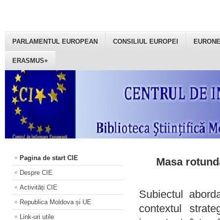
PARLAMENTUL EUROPEAN
CONSILIUL EUROPEI
EURON
ERASMUS+
Pagina de start CIE
Masa rotundă
Despre CIE
Activități CIE
Subiectul aborda
Republica Moldova și UE
contextul strat
Link-uri utile