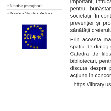
important, întruc
Materiale promoţionale
pentru bunăstar
Biblioteca Științifică Medicală
societății. În con
prevenției și pr
sănătății creierul
Prin această ma
spațiu de dialog 
Catedra de filo
bibliotecari, pent
discuta despre p
acțiune în concord
https://library.