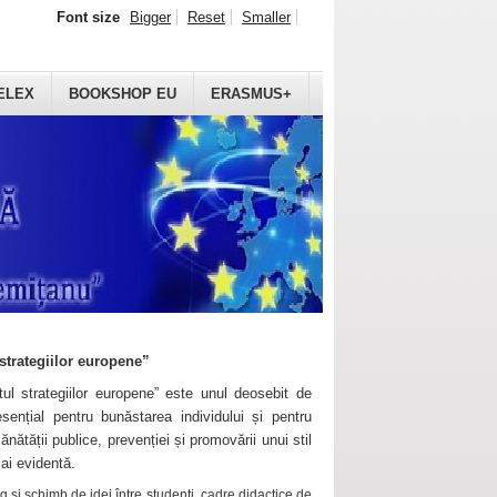
Font size
Bigger
Reset
Smaller
ELEX
BOOKSHOP EU
ERASMUS+
strategiilor europene”
ul strategiilor europene” este unul deosebit de
sențial pentru bunăstarea individului și pentru
ănătății publice, prevenției și promovării unui stil
mai evidentă.
 și schimb de idei între studenți, cadre didactice de