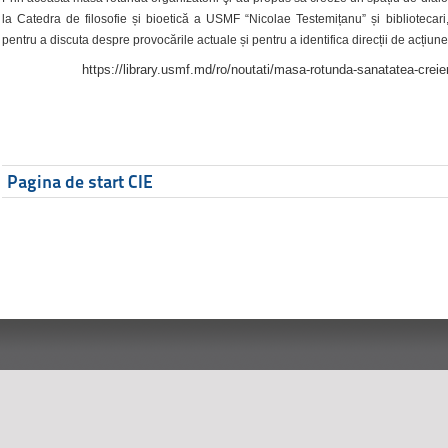
la Catedra de filosofie și bioetică a USMF “Nicolae Testemițanu” și bibliotecari,
pentru a discuta despre provocările actuale și pentru a identifica direcții de acțiune
https://library.usmf.md/ro/noutati/masa-rotunda-sanatatea-creier
Pagina de start CIE