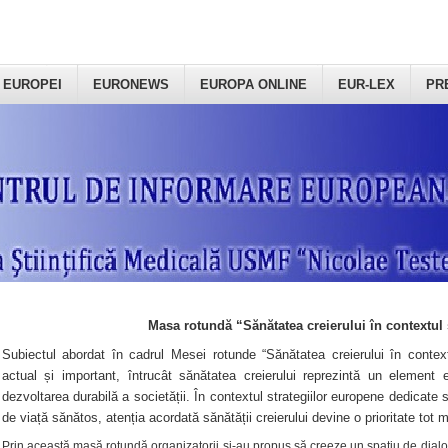
 EUROPEI
EURONEWS
EUROPA ONLINE
EUR-LEX
PR
Masa rotundă “Sănătatea creierului în contextul 
Subiectul abordat în cadrul Mesei rotunde “Sănătatea creierului în context
actual și important, întrucât sănătatea creierului reprezintă un element e
dezvoltarea durabilă a societății. În contextul strategiilor europene dedicate s
de viață sănătos, atenția acordată sănătății creierului devine o prioritate tot 
Prin această masă rotundă organizatorii şi-au propus să creeze un spațiu de dialog