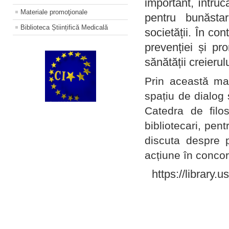
important, întruc
Materiale promoţionale
pentru bunăstar
Biblioteca Științifică Medicală
societății. În con
prevenției și pr
sănătății creierul
Prin această ma
spațiu de dialog 
Catedra de filo
bibliotecari, pent
discuta despre p
acțiune în concord
https://library.