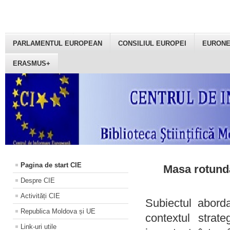
PARLAMENTUL EUROPEAN
CONSILIUL EUROPEI
EURON
ERASMUS+
Pagina de start CIE
Masa rotundă
Despre CIE
Activități CIE
Subiectul aborda
Republica Moldova și UE
contextul strat
Link-uri utile