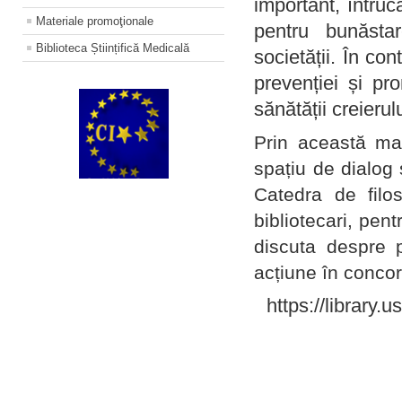
important, întruc
Materiale promoţionale
pentru bunăstar
Biblioteca Științifică Medicală
societății. În con
prevenției și pr
sănătății creierul
Prin această ma
spațiu de dialog 
Catedra de filo
bibliotecari, pent
discuta despre p
acțiune în concord
https://library.