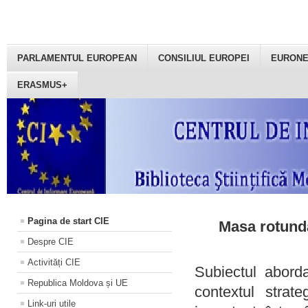
PARLAMENTUL EUROPEAN
CONSILIUL EUROPEI
EURON
ERASMUS+
Pagina de start CIE
Masa rotundă
Despre CIE
Activități CIE
Subiectul aborda
Republica Moldova și UE
contextul strat
Link-uri utile