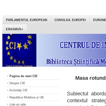
PARLAMENTUL EUROPEAN
CONSILIUL EUROPEI
EURON
ERASMUS+
Pagina de start CIE
Masa rotundă
Despre CIE
Activități CIE
Subiectul aborda
Republica Moldova și UE
contextul strat
Link-uri utile