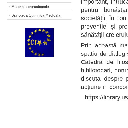
important, întruc
Materiale promoţionale
pentru bunăstar
Biblioteca Științifică Medicală
societății. În con
prevenției și pr
sănătății creierul
Prin această ma
spațiu de dialog 
Catedra de filo
bibliotecari, pent
discuta despre p
acțiune în concord
https://library.