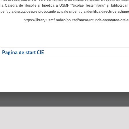
la Catedra de filosofie și bioetică a USMF “Nicolae Testemițanu” și bibliotecari,
pentru a discuta despre provocările actuale și pentru a identifica direcții de acțiune
https://library.usmf.md/ro/noutati/masa-rotunda-sanatatea-creier
Pagina de start CIE