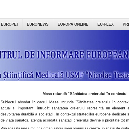
 EUROPEI
EURONEWS
EUROPA ONLINE
EUR-LEX
PR
Masa rotundă “Sănătatea creierului în contextul 
Subiectul abordat în cadrul Mesei rotunde “Sănătatea creierului în context
actual și important, întrucât sănătatea creierului reprezintă un element e
dezvoltarea durabilă a societății. În contextul strategiilor europene dedicate s
de viață sănătos, atenția acordată sănătății creierului devine o prioritate tot 
Prin această masă rotundă organizatorii şi-au propus să creeze un spațiu de dialog