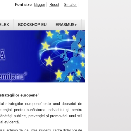
Font size
Bigger
Reset
Smaller
ELEX
BOOKSHOP EU
ERASMUS+
strategiilor europene”
ul strategiilor europene” este unul deosebit de
sențial pentru bunăstarea individului și pentru
ănătății publice, prevenției și promovării unui stil
mai evidentă.
 și schimb de idei între studenți, cadre didactice de