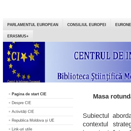
PARLAMENTUL EUROPEAN
CONSILIUL EUROPEI
EURON
ERASMUS+
Pagina de start CIE
Masa rotundă
Despre CIE
Activități CIE
Subiectul aborda
Republica Moldova și UE
contextul strat
Link-uri utile