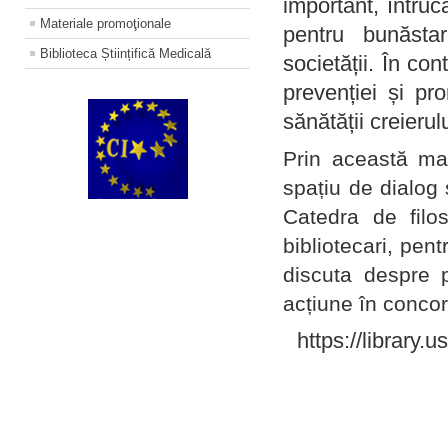
important, întruc
Materiale promoţionale
pentru bunăstar
Biblioteca Științifică Medicală
societății. În con
prevenției și pr
sănătății creierul
Prin această ma
spațiu de dialog 
Catedra de filo
bibliotecari, pent
discuta despre p
acțiune în concord
https://library.