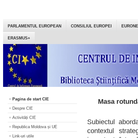
PARLAMENTUL EUROPEAN
CONSILIUL EUROPEI
EURON
ERASMUS+
Pagina de start CIE
Masa rotundă
Despre CIE
Activități CIE
Subiectul aborda
Republica Moldova și UE
contextul strat
Link-uri utile