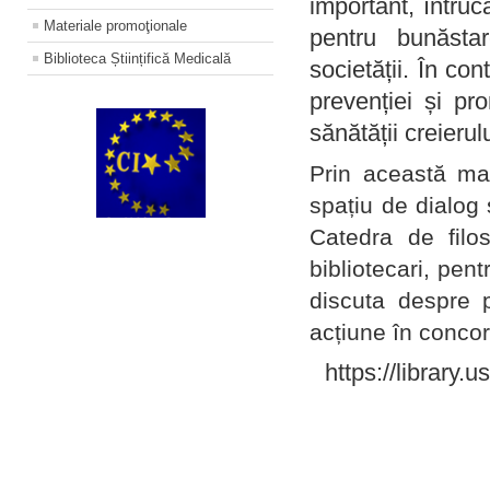
important, întruc
Materiale promoţionale
pentru bunăstar
Biblioteca Științifică Medicală
societății. În con
prevenției și pr
sănătății creierul
Prin această ma
spațiu de dialog 
Catedra de filo
bibliotecari, pent
discuta despre p
acțiune în concord
https://library.