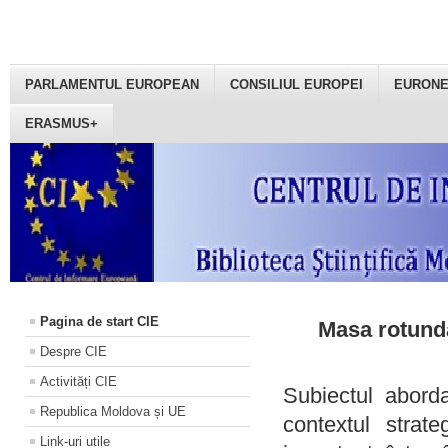
PARLAMENTUL EUROPEAN
CONSILIUL EUROPEI
EURON
ERASMUS+
Pagina de start CIE
Masa rotundă
Despre CIE
Activități CIE
Subiectul aborda
Republica Moldova și UE
contextul strat
Link-uri utile