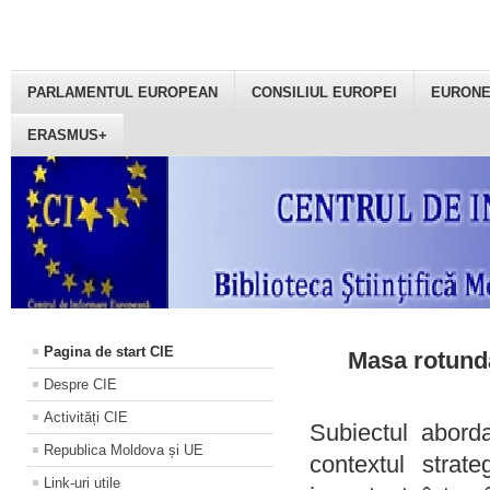
PARLAMENTUL EUROPEAN
CONSILIUL EUROPEI
EURON
ERASMUS+
Pagina de start CIE
Masa rotundă
Despre CIE
Activități CIE
Subiectul aborda
Republica Moldova și UE
contextul strat
Link-uri utile