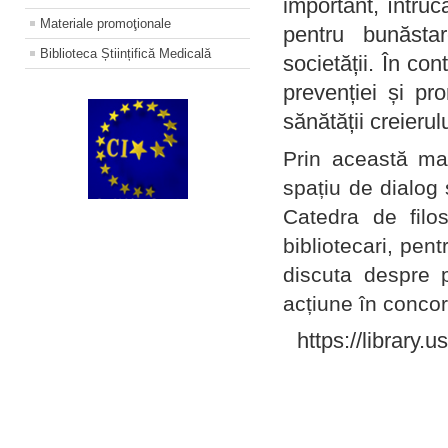
important, întruc
Materiale promoţionale
pentru bunăstar
Biblioteca Științifică Medicală
societății. În con
prevenției și pr
sănătății creierul
Prin această ma
spațiu de dialog 
Catedra de filo
bibliotecari, pent
discuta despre p
acțiune în concord
https://library.